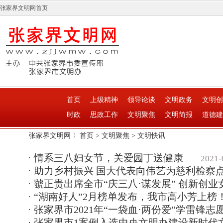
张家界文明网首页
首页
上级精神
领导论谈
文明政务
文明创
时政
思政工作
文明聚焦
文明简报
道德建
张家界文明网 〉
首页
>
文明聚焦
>
文明快讯
情系三八妇女节，关爱园丁送健康
2021-
助力乡村振兴 国大代表向伟艺为慈利检察
虢正贵出席全市“庆三八·谋发展” 创新创
“湖南好人”2月榜单发布，我市高小芳上榜
张家界市2021年“一袋血·两份爱”学雷锋
张家界市1案例入选中央文明办建设新时代文