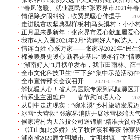
“春风送暖、就业惠民生”张家界市2021年
情侣除夕闹纠纷，收费员暖心伸援手
20
走进脱贫攻坚典型样板村|马头溪村：小小
正月里来是新年：张家界市爱心献血屋爱心
我市4人入围2021年2月“湖南好人”候选
情连百姓 心系万家——张家界2020年“民生
棉被暖身更暖心 新春走基层“暖冬行动”情
“湖南好人”1月榜单发布，我市田雨林、薛
全市文化科技卫生“三下乡”集中示范活动
全市宣传部长会议召开
2021-01-29
解忧暖人心！省人民医院专家到武陵源区开
情系业主困难户——春节慰问暖人心
20
从剧中走进现实：“碗米溪”乡村旅游发展迈
冰雪“大营救” 张家界消防开展冰雪极端天
候家湾村为天旅投公司送锦旗“精准扶贫办
《江山如此多娇》火了牧笛溪和莓茶 张家
湖南省2020届文明城市、文明村镇、文明