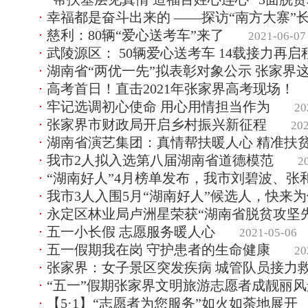
幸福都是奋斗出来的 ——探访“南方大寨”
慈利：80辆“爱心送考车”来了
2021-06-07
武陵源区： 50辆爱心送考车 14载接力再启
湖南省“两优一先”拟表彰对象公示 张家界
高考首日！直击2021年张家界高考现场！
牢记选调初心使命 用心用情担当作为
20
张家界市财政局开启乡村振兴新征程
20
湖南省演艺集团：真情帮扶暖人心 精准扶
我市2人拟入选第八届湖南省道德模范
2
“湖南好人”4月榜单发布，我市刘碧波、张
我市3人入围5月“湖南好人”候选人，快来
永定区林业局卢洲星荣获“湖南省脱贫攻坚
五一小长假 志愿服务暖人心
2021-05-06
五一假期我在岗 守护患者的生命健康
20
张家界：女子景区突发疾病 城管队员接力
“五一”假期张家界文明旅游志愿者成靓丽风
【5·1】“志愿者为您服务”如火如荼地展开