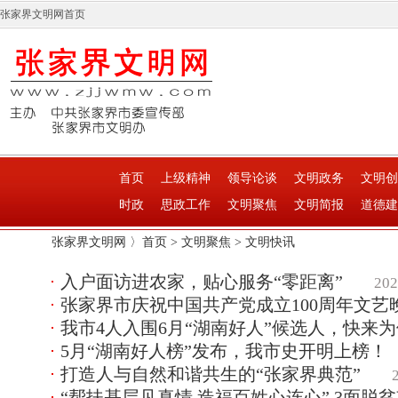
张家界文明网首页
首页
上级精神
领导论谈
文明政务
文明创
时政
思政工作
文明聚焦
文明简报
道德建
张家界文明网 〉
首页
>
文明聚焦
>
文明快讯
入户面访进农家，贴心服务“零距离”
202
张家界市庆祝中国共产党成立100周年文艺
我市4人入围6月“湖南好人”候选人，快来
5月“湖南好人榜”发布，我市史开明上榜！
打造人与自然和谐共生的“张家界典范”
“帮扶基层见真情 造福百姓心连心” 3面脱