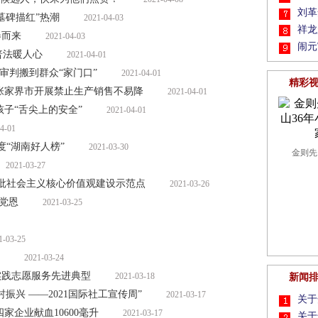
刘革
墓碑描红”热潮
2021-04-03
祥龙
卷而来
2021-04-03
闹元
普法暖人心
2021-04-01
事审判搬到群众“家门口”
2021-04-01
精彩
张家界市开展禁止生产销售不易降
2021-04-01
子“舌尖上的安全”
2021-04-01
4-01
度“湖南好人榜”
2021-03-30
金则先
2021-03-27
批社会主义核心价值观建设示范点
2021-03-26
颂党恩
2021-03-25
张家界
1-03-25
2021-03-24
实践志愿服务先进典型
2021-03-18
新闻
振兴 ——2021国际社工宣传周”
2021-03-17
关于
家企业献血10600毫升
2021-03-17
关于