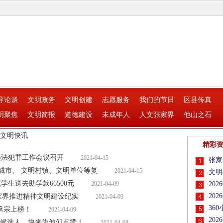
导论谈
文明政务
文明创建
志愿服务
我们的节日
区县传真
明聚焦
文明简报
道德建设
未成年人
人文张家界
他山之石
文明快讯
精彩
违法犯罪工作会议召开
2021-04-15
张家
文明城市、 文明村镇、文明单位等复
2021-04-15
文明
学生送去助学款66500元
2021-04-09
20
20
张家界推进精神文明建设纪实
2021-04-09
36
承宗上榜！
2021-04-09
20
”候选人，快来为他们点赞！
2021-04-08