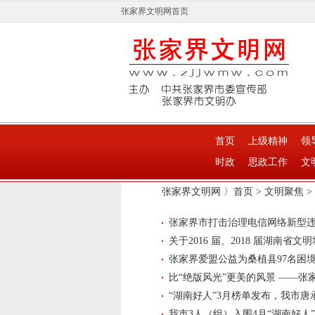
张家界文明网首页
首页
上级精神
领
时政
思政工作
文
张家界文明网 〉
首页
>
文明聚焦
>
张家界市打击治理电信网络新型
关于2016 届、2018 届湖南省
张家界爱盟公益为桑植县97名困境
比“绝版风光”更美的风景 ——
“湖南好人”3月榜单发布，我市唐
我市3人（组）入围4月“湖南好人