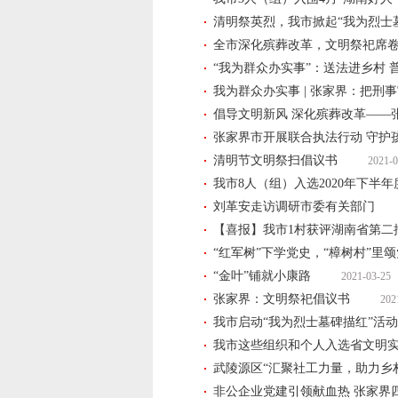
清明祭英烈，我市掀起“我为烈士
全市深化殡葬改革，文明祭祀席
“我为群众办实事”：送法进乡村 
我为群众办实事 | 张家界：把刑
倡导文明新风 深化殡葬改革——
张家界市开展联合执法行动 守护孩
清明节文明祭扫倡议书
2021-0
我市8人（组）入选2020年下半年
刘革安走访调研市委有关部门
【喜报】我市1村获评湖南省第二
“红军树”下学党史，“樟树村”里
“金叶”铺就小康路
2021-03-25
张家界：文明祭祀倡议书
202
我市启动“我为烈士墓碑描红”活动
我市这些组织和个人入选省文明
武陵源区“汇聚社工力量，助力乡村
非公企业党建引领献血热 张家界四