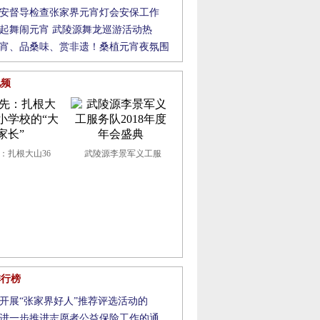
安督导检查张家界元宵灯会安保工作
起舞闹元宵 武陵源舞龙巡游活动热
宵、品桑味、赏非遗！桑植元宵夜氛围
视频
：扎根大山36
武陵源李景军义工服
年
新时代好少年
《走进张家界》不断
排行榜
开展“张家界好人”推荐评选活动的
进一步推进志愿者公益保险工作的通