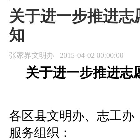
张家界文明网 〉
张家界文明网首页
首页
>
文明政务
>
工作提示
关于进一步推进志
知
张家界文明办 2015-04-02 00:00:00
首页
上级精神
领导论谈
文明政务
文明创建
关于进一步推进志
时政
思政工作
文明聚焦
文明简报
道德建设
各区县文明办、志工办
服务组织：