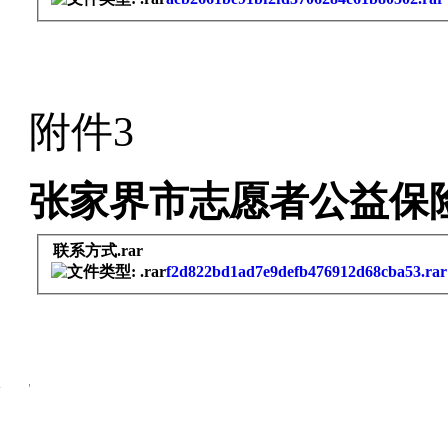
附件
3
张家界市志愿者公益保
联系方式.rar
f2d822bd1ad7e9defb476912d68cba53.rar
编辑:
admin
相关新闻
精彩资讯
刘革安主持召开全市生态环境重点工作调
主办单位：中共张家界市委宣传部、张家界市精神文明建设办公室
备案信息：湘ICP备14004549号
武陵源区工商联举行2025年主席办公会暨
张家界文明网版权所有
桑植：村歌赛以歌为媒促传承、融文旅、聚