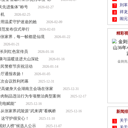
刘革
关先进集体”称号
2026-02-27
祥龙
司机
2026-02-25
闹元
警用温柔守护迷途的她
2026-02-09
模范发布仪式举行
2026-02-03
精彩
的张家界，每一帧都是仙境
2026-01-22
2026-01-21
团长到红色宣传员
2026-01-16
把健康与温暖送进大山深处
2026-01-16
金则先
人民警察节庆祝活动
2026-01-14
公厅通报表扬！
2026-01-05
五次会议胜利闭幕
2025-12-31
张家界
新年登高健身大会湖南主会场在张家
2025-12-31
击肉制品违法行为专项整治典型案例
2025-12-17
充电赋能”
2025-12-16
从张家界武陵源“武来调”看枫桥
2025-12-16
新闻
：这守护很安心！
2025-11-10
关于
中国好人榜”候选人公示
2025-11-07
关于