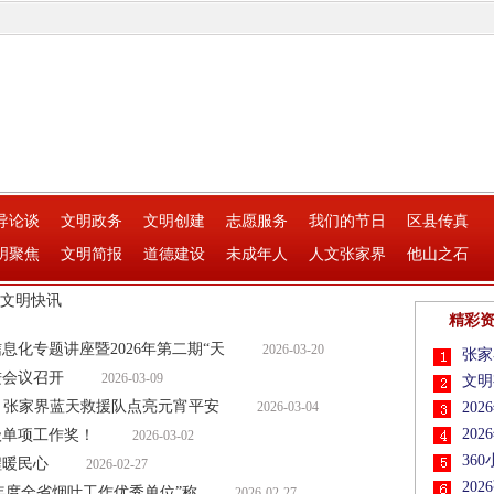
导论谈
文明政务
文明创建
志愿服务
我们的节日
区县传真
明聚焦
文明简报
道德建设
未成年人
人文张家界
他山之石
文明快讯
精彩
化专题讲座暨2026年第二期“天
2026-03-20
张家
进会议召开
2026-03-09
文明
守护 张家界蓝天救援队点亮元宵平安
2026-03-04
20
20
级单项工作奖！
2026-03-02
36
程暖民心
2026-02-27
20
25年度全省烟叶工作优秀单位”称
2026-02-27