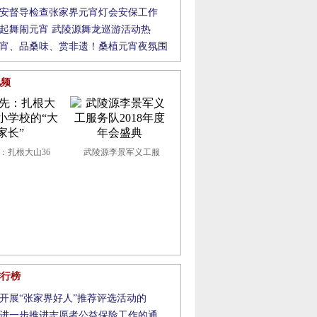
安督导检查张家界元宵灯会安保工作
起舞闹元宵 武陵源舞龙巡游活动热
宵、品桑味、赏非遗！桑植元宵夜氛围
视频
：扎根大山36
武陵源李景军义工服
年
新时代好少年
《走进张家界》不断
排行榜
开展“张家界好人”推荐评选活动的
进一步推进志愿者公益保险工作的通