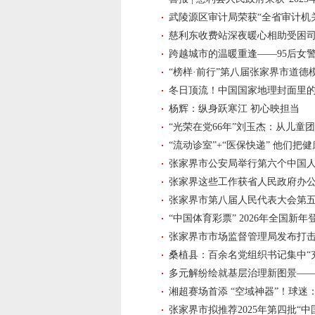
武陵源区审计局荣获“全省审计机
慈利东收费站深夜暖心相助受困
跨越城市的温暖重逢——95后女
“榜样·前行”第八届张家界市道德
冬日顶流！中国国家地理封面里
杨辉：纵身跃寒江 初心映担当
“光荣在党66年”刘玉杰：从儿童
“流动诊室”+“医保快递” 他们
张家界市公安局举行第六个中国
张家界这些工作获省人民政府办
张家界市第八届人民代表大会第
“中国体育彩票” 2026年全国
张家界市市场监督管理局发布打
桑植县：百余名党组织书记集中“
多元解纷绘就基层治理新图景——
湘超赛场首添 “空域神器”！球迷
张家界市拟推荐2025年第四批“