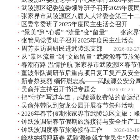
武陵源区纪委监委领导班子召开2025年度
张家界市武陵源区八届人大常委会第三十二
区委常委班子2025年度民主生活会召开
“景美”到“心暖” “流量”变“留量”——张家
张管局党委班子召开2025年度民主生活会
周芳走访调研民进武陵源支部
2026-02-27
从“景区流量”到“文旅留量” 武陵源春节旅
春潮有路 温情护航 张家界市武陵源区春
董波带队调研节后重点项目复工复产及安全
新春祭英烈 缅怀慰忠魂——武陵源公安分
吴俞萍主持召开书记专题会
2026-02-25
把“守护”写进车道，武陵源收费站的春运纪
吴俞萍带队到贺龙公园开展春节祭拜活动
2026年春节假期张家界市武陵源区文旅：
钟跃波调研春节假期旅游接待与安全生产工
钟跃波调度春节旅游接待工作
2026-02-19
峰林纳福迎新春 武陵源绘就文旅民生“双优