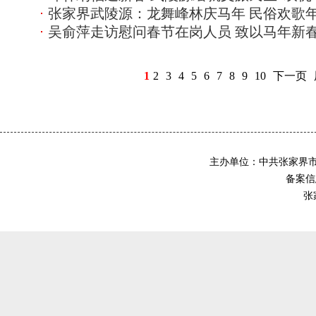
张家界武陵源：龙舞峰林庆马年 民俗欢歌
吴俞萍走访慰问春节在岗人员 致以马年新
1
2
3
4
5
6
7
8
9
10
下一页
主办单位：中共张家界
备案信息
张