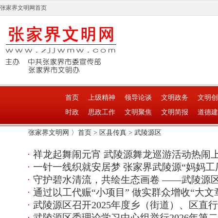
张家界文明网首页
首页
上级精神
领导论谈
文明政务
文明创
时政
思政工作
文明聚焦
文明简报
道德建
张家界文明网 〉
首页
>
区县传真
>
武陵源区
祥龙起舞闹元宵 武陵源舞龙巡游活动热闹
一针一线织就安居梦 张家界武陵源“妈妈工
守护碧水清流，共绘生态画卷 ——武陵源区
通过以工代赈“小项目” 做实群众增收“大文
武陵源区召开2025年度乡（街道）、区直
武陵源区委理论学习中心组举行2026年第