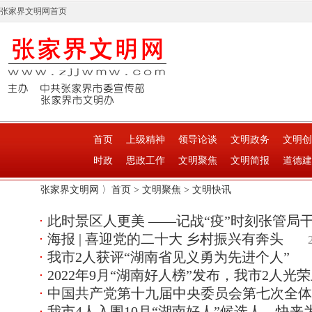
张家界文明网首页
首页
上级精神
领导论谈
文明政务
文明创
时政
思政工作
文明聚焦
文明简报
道德建
张家界文明网 〉
首页
>
文明聚焦
>
文明快讯
此时景区人更美 ——记战“疫”时刻张管局
海报 | 喜迎党的二十大 乡村振兴有奔头
我市2人获评​“湖南省见义勇为先进个人”
2022年9月“湖南好人榜”发布，我市2人光
中国共产党第十九届中央委员会第七次全体
我市4人入围10月“湖南好人”候选人，快来