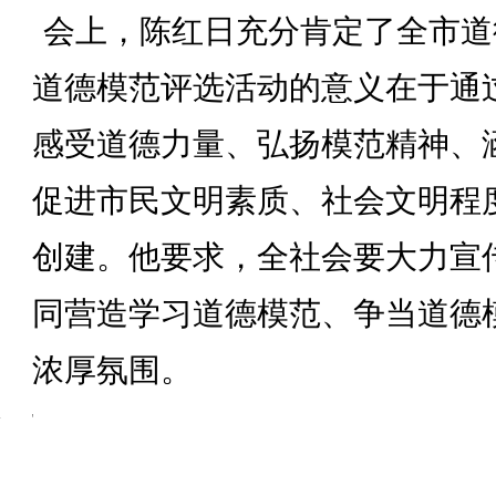
会上，陈红日充分肯定了全市道
道德模范评选活动的意义在于通
感受道德力量、弘扬模范精神、
促进市民文明素质、社会文明程
创建。他要求，全社会要大力宣
同营造学习道德模范、争当道德
浓厚氛围。
编辑:
张林海
相关新闻
精彩资讯
【旅发大会进行时】2025年张家界市“我
主办单位：中共张家界市委宣传部、张家界市精神文明建设办公室
党建引领聚合力 环保宣讲进乡村
备案信息：湘ICP备14004549号
省人大常委会调研组来永定调研
张家界文明网版权所有
刘革安主持召开市委常委会会议