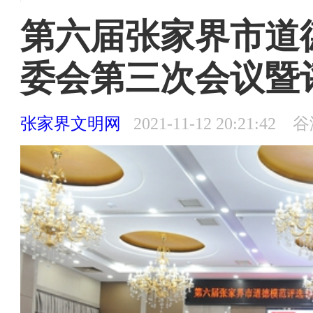
张家界文明网 〉
张家界文明网首页
首页
>
文明聚焦
>
文明快讯
第六届张家界市道
委会第三次会议暨
张家界文明网
2021-11-12 20:21:
首页
上级精神
领导论谈
文明政务
文明创建
时政
思政工作
文明聚焦
文明简报
道德建设