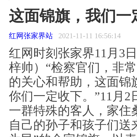
张家界文明网 〉
张家界文明网首页
首页
>
文明聚焦
>
文明快讯
这面锦旗，我们一
红网张家界站
2021-11-11 16:56:14
红网时刻张家界11月3日
首页
上级精神
领导论谈
文明政务
文明创建
梓帅）“检察官们，非
时政
思政工作
文明聚焦
文明简报
道德建设
的关心和帮助，这面锦
你们一定收下。”11月
一群特殊的客人，家住
自己的孙子和孩子们送