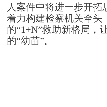
人案件中将进一步开拓
着力构建检察机关牵头
的“1+N”救助新格局
的“幼苗”。
编辑:
admin周
相关新闻
精彩资讯
【旅发大会进行时】2025年张家界市“我
主办单位：中共张家界市委宣传部、张家界市精神文明建设办公室
党建引领聚合力 环保宣讲进乡村
备案信息：湘ICP备14004549号
省人大常委会调研组来永定调研
张家界文明网版权所有
刘革安主持召开市委常委会会议
凤城街道开展深入贯彻中央八项规定精神
永定区青年志愿者协会第一届第一次会员
曹飞主持召开县委常委会2025年第14次会
藏蓝守护“再升温” 武陵源公安开展全
【旅发大会进行时】2025年张家界市“我
精彩视频
金则先：扎根大山36年小学校的“大家长”
武陵源李景军义工服务队2018年度年会盛典