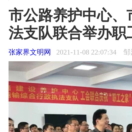
张家界文明网 〉
张家界文明网首页
首页
>
文明聚焦
>
文明快讯
市公路养护中心、
法支队联合举办职
张家界文明网
2021-11-08 22:07:
首页
上级精神
领导论谈
文明政务
文明创建
时政
思政工作
文明聚焦
文明简报
道德建设